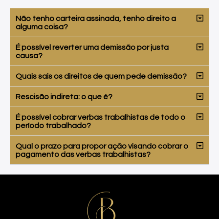
Não tenho carteira assinada, tenho direito a
alguma coisa?
É possível reverter uma demissão por justa
causa?
Quais sais os direitos de quem pede demissão?
Rescisão indireta: o que é?
É possível cobrar verbas trabalhistas de todo o
período trabalhado?
Qual o prazo para propor ação visando cobrar o
pagamento das verbas trabalhistas?