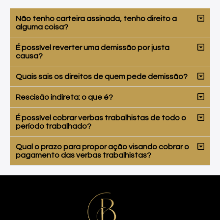
Não tenho carteira assinada, tenho direito a
alguma coisa?
É possível reverter uma demissão por justa
causa?
Quais sais os direitos de quem pede demissão?
Rescisão indireta: o que é?
É possível cobrar verbas trabalhistas de todo o
período trabalhado?
Qual o prazo para propor ação visando cobrar o
pagamento das verbas trabalhistas?